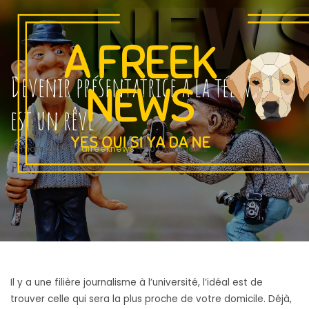
Devenir présentatrice à la télévision
est un rêve
21 mars 2020
|
afreeknews
|
0 Comments
Il y a une filière journalisme à l’université, l’idéal est de
trouver celle qui sera la plus proche de votre domicile. Déjà,