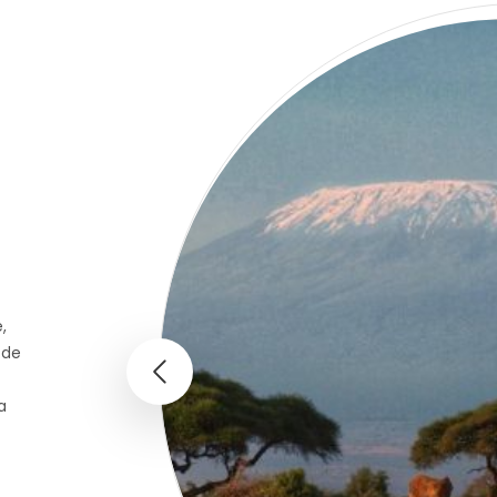
,
 de
a