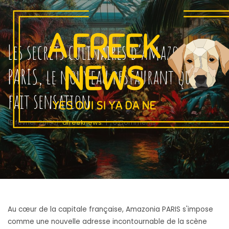
Les secrets culinaires d’Amazonia
PARIS, le nouveau restaurant qui
fait sensation
19 février 2019
|
afreeknews
|
0 Comments
Au cœur de la capitale française, Amazonia PARIS s'impose
comme une nouvelle adresse incontournable de la scène