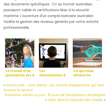
des documents spécifiques : CV au format australien,
passeport valide et certifications liées à la sécurité
maritime. L'ouverture d'un compte bancaire australien
facilite la gestion des revenus générés par cette activité
professionnelle.
Le travail d’un
Les
Ce qui nous
journaliste est à
informations à
attend en
risque
la télévision,
matiere de
faut-il faire
technologie en
«
ScootCash – Avis clients : Les retours d’experience qui font
confiance à
2023
evoluer le service
tout ?
Previsions meteo a Lyon : 15 jours de fluctuations climatiques
a venir dans la capitale des Gaules
»