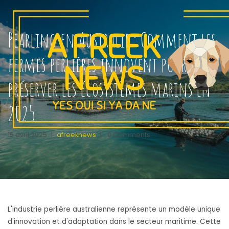
Pearling en Australie : Comment les
fermes perlières innovent pour
préserver les écosystèmes marins en
2025
15 avril 2025
|
afreeknews
|
0 Comments
L'industrie perlière australienne représente un modèle unique
d'innovation et d'adaptation dans le secteur maritime. Cette