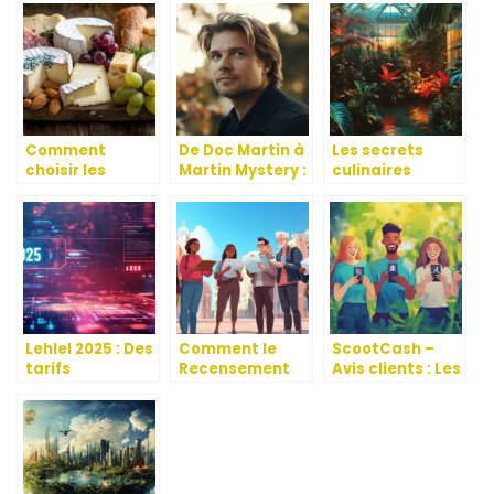
Comment
De Doc Martin à
Les secrets
choisir les
Martin Mystery :
culinaires
fromages de
Les héros
d’Amazonia
qualité pour vos
nommés Martin
PARIS, le
plateaux
qui ont envahi
nouveau
nos écrans
restaurant qui
fait sensation
Lehlel 2025 : Des
Comment le
ScootCash –
tarifs
Recensement
Avis clients : Les
compétitifs
de la population
retours
pour trouver
influence les
d’experience
l’amour halal
politiques
qui font evoluer
educatives
le service
locales