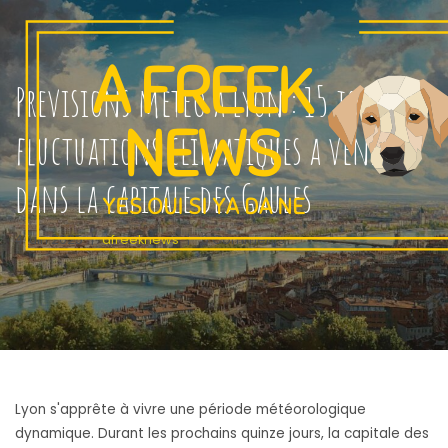
Previsions meteo a Lyon : 15 jours de
fluctuations climatiques a venir
dans la capitale des Gaules
4 juin 2025
|
afreeknews
|
0 Comments
Lyon s'apprête à vivre une période météorologique
dynamique. Durant les prochains quinze jours, la capitale des