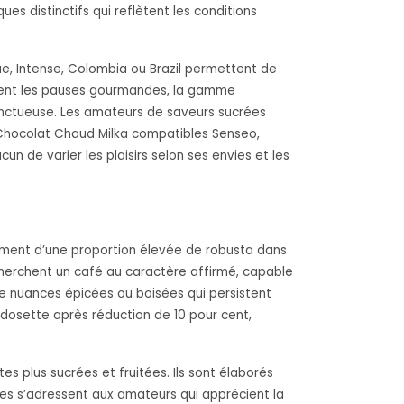
es distinctifs qui reflètent les conditions
e, Intense, Colombia ou Brazil permettent de
écient les pauses gourmandes, la gamme
onctueuse. Les amateurs de saveurs sucrées
 Chocolat Chaud Milka compatibles Senseo,
n de varier les plaisirs selon ses envies et les
ement d’une proportion élevée de robusta dans
herchent un café au caractère affirmé, capable
e nuances épicées ou boisées qui persistent
dosette après réduction de 10 pour cent,
s plus sucrées et fruitées. Ils sont élaborés
tes s’adressent aux amateurs qui apprécient la