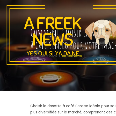
Comment choisir la meilleur
à café Senseo pour votre mac
21 octobre 2025
|
afreeknews
|
0 Comments
Choisir la dosette à café Senseo idéale pour sa
plus diversifiée sur le marché, comprenant des 