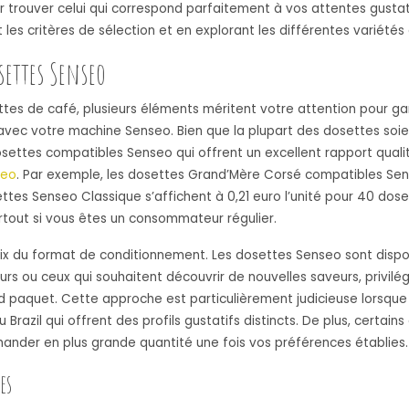
r trouver celui qui correspond parfaitement à vos attentes gustat
s critères de sélection et en explorant les différentes variétés 
settes Senseo
es de café, plusieurs éléments méritent votre attention pour ga
 avec votre machine Senseo. Bien que la plupart des dosettes so
ttes compatibles Senseo qui offrent un excellent rapport qualit
seo
. Par exemple, les dosettes Grand’Mère Corsé compatibles Sen
ttes Senseo Classique s’affichent à 0,21 euro l’unité pour 40 dos
rtout si vous êtes un consommateur régulier.
x du format de conditionnement. Les dosettes Senseo sont disponi
urs ou ceux qui souhaitent découvrir de nouvelles saveurs, privilé
d paquet. Cette approche est particulièrement judicieuse lorsque
azil qui offrent des profils gustatifs distincts. De plus, certains
mander en plus grande quantité une fois vos préférences établies.
es