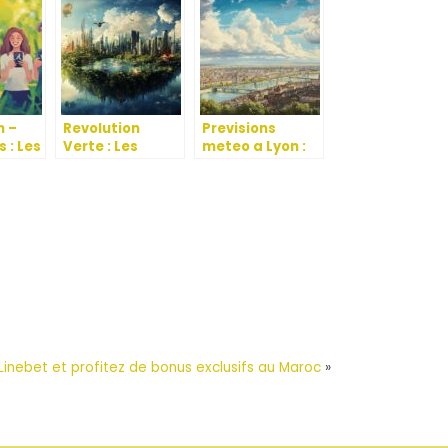
h –
Revolution
Previsions
s : Les
Verte : Les
meteo a Lyon :
Solutions
15 jours de
nce
Durables pour
fluctuations
voluer
notre Terre
climatiques a
Future
venir dans la
capitale des
Gaules
nebet et profitez de bonus exclusifs au Maroc
»