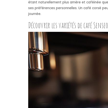
étant naturellement plus amère et caféinée que
ses préférences personnelles. Un café corsé peut
journée.
Découvrir les variétés de café Sense