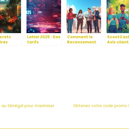
ecrets
Lehlel 2025 : Des
Comment le
ScootCas
ires
tarifs
Recensement
Avis client
zonia
compétitifs
de la population
retours
 le
pour trouver
influence les
d’experie
au
l’amour halal
politiques
qui font e
urant qui
educatives
le service
ensation
locales
t au Sénégal pour maximiser
Obtenez votre code promo Li