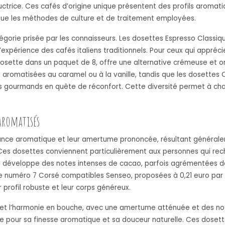
trice. Ces cafés d’origine unique présentent des profils aromatiqu
i que les méthodes de culture et de traitement employées.
orie prisée par les connaisseurs. Les dosettes Espresso Classiqu
l’expérience des cafés italiens traditionnels. Pour ceux qui appr
dosette dans un paquet de 8, offre une alternative crémeuse et 
 aromatisées au caramel ou à la vanille, tandis que les dosettes
es gourmands en quête de réconfort. Cette diversité permet à chacu
 aromatisés
ssance aromatique et leur amertume prononcée, résultant général
 Ces dosettes conviennent particulièrement aux personnes qui rec
sé développe des notes intenses de cacao, parfois agrémentées d
 numéro 7 Corsé compatibles Senseo, proposées à 0,21 euro par 
 profil robuste et leur corps généreux.
eur et l’harmonie en bouche, avec une amertume atténuée et des note
tée pour sa finesse aromatique et sa douceur naturelle. Ces doset