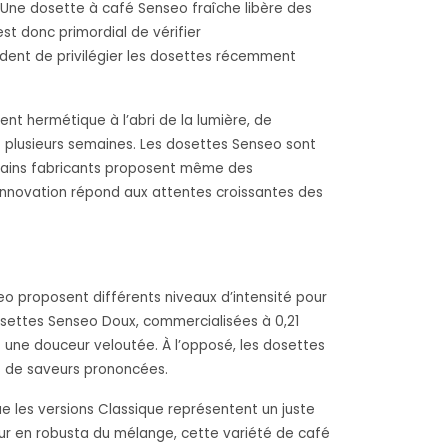
 Une dosette à café Senseo fraîche libère des
t donc primordial de vérifier
dent de privilégier les dosettes récemment
nt hermétique à l’abri de la lumière, de
t plusieurs semaines. Les dosettes Senseo sont
ertains fabricants proposent même des
 innovation répond aux attentes croissantes des
eo proposent différents niveaux d’intensité pour
dosettes Senseo Doux, commercialisées à 0,21
t une douceur veloutée. À l’opposé, les dosettes
s de saveurs prononcées.
ue les versions Classique représentent un juste
eur en robusta du mélange, cette variété de café