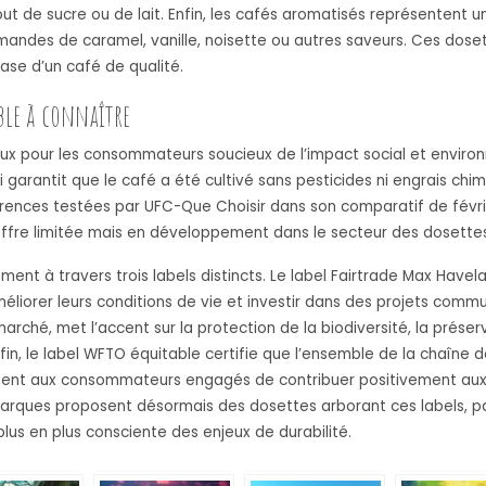
out de sucre ou de lait. Enfin, les cafés aromatisés représentent 
andes de caramel, vanille, noisette ou autres saveurs. Ces doset
ase d’un café de qualité.
ble à connaître
ieux pour les consommateurs soucieux de l’impact social et envi
 qui garantit que le café a été cultivé sans pesticides ni engrais 
rences testées par UFC-Que Choisir dans son comparatif de févri
 offre limitée mais en développement dans le secteur des dosett
ent à travers trois labels distincts. Le label Fairtrade Max Have
orer leurs conditions de vie et investir dans des projets communa
ché, met l’accent sur la protection de la biodiversité, la préserv
nfin, le label WFTO équitable certifie que l’ensemble de la chaîne 
tent aux consommateurs engagés de contribuer positivement aux 
rques proposent désormais des dosettes arborant ces labels, par
lus en plus consciente des enjeux de durabilité.