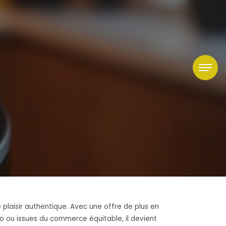
plaisir authentique. Avec une offre de plus en
o ou issues du commerce équitable, il devient