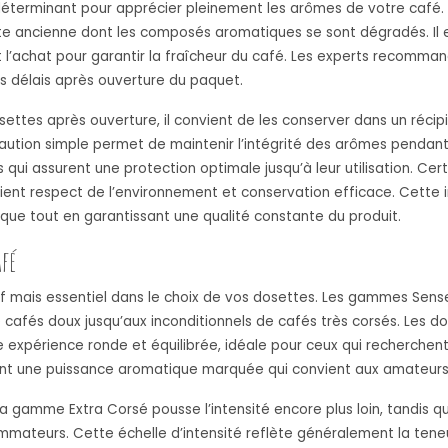
déterminant pour apprécier pleinement les arômes de votre café.
e ancienne dont les composés aromatiques se sont dégradés. Il es
’achat pour garantir la fraîcheur du café. Les experts recomman
s délais après ouverture du paquet.
ttes après ouverture, il convient de les conserver dans un récipie
caution simple permet de maintenir l’intégrité des arômes pendan
qui assurent une protection optimale jusqu’à leur utilisation. C
ient respect de l’environnement et conservation efficace. Cette
ue tout en garantissant une qualité constante du produit.
fé
tif mais essentiel dans le choix de vos dosettes. Les gammes Sens
de cafés doux jusqu’aux inconditionnels de cafés très corsés. Les 
e expérience ronde et équilibrée, idéale pour ceux qui recherchen
ent une puissance aromatique marquée qui convient aux amateur
la gamme Extra Corsé pousse l’intensité encore plus loin, tandis q
mmateurs. Cette échelle d’intensité reflète généralement la ten