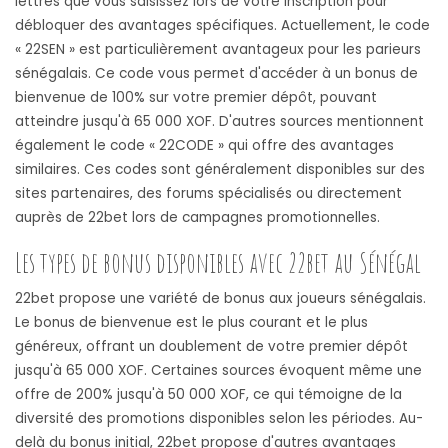
lettres que vous saisissez lors de votre inscription pour
débloquer des avantages spécifiques. Actuellement, le code
« 22SEN » est particulièrement avantageux pour les parieurs
sénégalais. Ce code vous permet d'accéder à un bonus de
bienvenue de 100% sur votre premier dépôt, pouvant
atteindre jusqu'à 65 000 XOF. D'autres sources mentionnent
également le code « 22CODE » qui offre des avantages
similaires. Ces codes sont généralement disponibles sur des
sites partenaires, des forums spécialisés ou directement
auprès de 22bet lors de campagnes promotionnelles.
Les types de bonus disponibles avec 22bet au Sénégal
22bet propose une variété de bonus aux joueurs sénégalais.
Le bonus de bienvenue est le plus courant et le plus
généreux, offrant un doublement de votre premier dépôt
jusqu'à 65 000 XOF. Certaines sources évoquent même une
offre de 200% jusqu'à 50 000 XOF, ce qui témoigne de la
diversité des promotions disponibles selon les périodes. Au-
delà du bonus initial, 22bet propose d'autres avantages