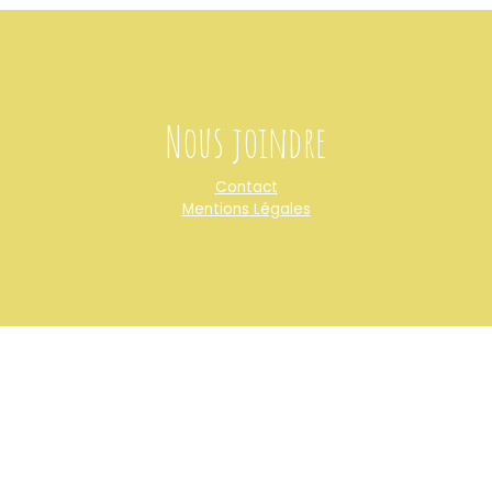
Nous joindre
Contact
Mentions Légales