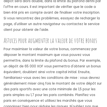
dépôt sera alors doublé, dans la limite du plafond défini par
l'offre en cours. Il est important de vérifier que le code a
bien été pris en compte avant de finaliser votre inscription.
Si vous rencontrez des problèmes, essayez de recharger la
page, d'utiliser un autre navigateur ou contactez le service
client pour obtenir de l'aide.
Astuces pour augmenter la valeur de votre bonus
Pour maximiser la valeur de votre bonus, commencez par
déposer le montant maximum que vous pouvez vous
permettre, dans la limite du plafond du bonus. Par exemple,
un dépôt de 65 000 XOF vous permettra d'obtenir un bonus
équivalent, doublant ainsi votre capital initial. Ensuite,
familiarisez-vous avec les conditions de mise : vous devrez
généralement miser cinq fois le montant de votre dépôt sur
des paris sportifs avec une cote minimale de 1,5 pour les
paris simples ou 1,7 pour les paris combinés. Planifiez vos
paris en conséquence et utilisez les marchés que vous
connaissez bien pour réduire les risques. N'oubliez pas que