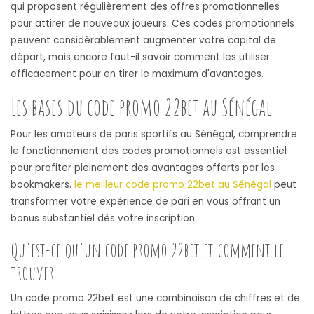
qui proposent régulièrement des offres promotionnelles
pour attirer de nouveaux joueurs. Ces codes promotionnels
peuvent considérablement augmenter votre capital de
départ, mais encore faut-il savoir comment les utiliser
efficacement pour en tirer le maximum d'avantages.
Les bases du code promo 22bet au Sénégal
Pour les amateurs de paris sportifs au Sénégal, comprendre
le fonctionnement des codes promotionnels est essentiel
pour profiter pleinement des avantages offerts par les
bookmakers.
le meilleur code promo 22bet au Sénégal
peut
transformer votre expérience de pari en vous offrant un
bonus substantiel dès votre inscription.
Qu'est-ce qu'un code promo 22bet et comment le
trouver
Un code promo 22bet est une combinaison de chiffres et de