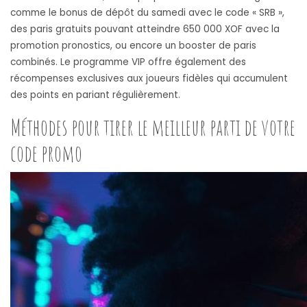
comme le bonus de dépôt du samedi avec le code « SRB »,
des paris gratuits pouvant atteindre 650 000 XOF avec la
promotion pronostics, ou encore un booster de paris
combinés. Le programme VIP offre également des
récompenses exclusives aux joueurs fidèles qui accumulent
des points en pariant régulièrement.
Méthodes pour tirer le meilleur parti de votre
code promo